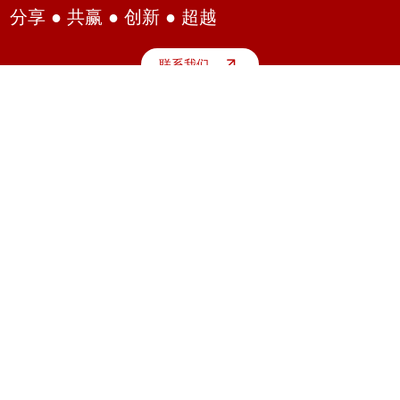
分享 ● 共赢 ● 创新 ● 超越
联系我们
电话：
021 6067 9228
邮箱：
info@mycchina.com
地址：
上海市松江区新桥镇千帆路288弄6号1201室
导航
关于我们
代理品牌
订阅最新资讯