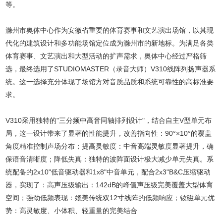
等。
滁州市奥体中心作为安徽省重要的体育赛事和文艺演出场馆，以其现
代化的建筑设计和多功能场馆定位成为滁州市的新地标。为满足各类
体育赛事、文艺演出和大型活动的扩声需求，奥体中心经过严格筛
选，最终选用了STUDIOMASTER（录音大师）V310线阵列扬声器系
统。这一选择充分体现了场馆方对音质品质和系统可靠性的高标准要
求。
V310采用独特的"三分频中高音同轴排列设计"，结合自主V型单元布
局，这一设计带来了显著的性能提升，
改善指向性：90°×10°的覆盖
角度精准控制声场分布；
提高灵敏度：中音高端灵敏度显著提升，确
保语音清晰度；
降低失真：独特的波阵面设计极大减少单元失真。
系
统配备的2x10"低音驱动器和1x8"中音单元，配合2x3"B&C压缩驱动
器，实现了：
高声压级输出：142dB的峰值声压级完美覆盖大型体育
空间；
强劲低频表现：媲美传统双12寸线阵的低频响应；
钕磁单元优
势：高灵敏度、小体积、轻重量的完美结合