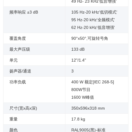
49 Hz- 23 KHz'低音增强'
频率响应 ±3 dB
105 Hz-20 kHz'低切模式'
95 Hz-20 kHz'全频模式'
62 Hz-20 kHz'低音增强'
覆盖角度
90°x50°,可旋转号角
最大声压级
133 dB
单元
12"/1.4"
扬声器/通道
3
功率负载
400 W 额定[IEC 268-5]
800W节目
1600 W峰值
尺寸(宽x高x深)
350x596x318 mm
重量
17.8 kg
颜色
RAL9005(黑)-标准