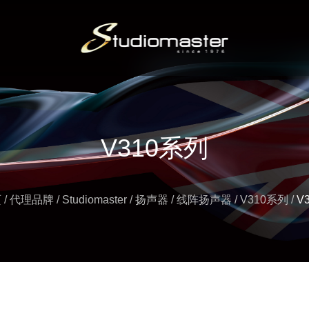
V310系列
页
/
代理品牌
/
Studiomaster
/
扬声器
/
线阵扬声器
/
V310系列
/
V