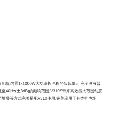
频音箱,内置1x1000W大功率长冲程的低音单元,完全没有普
40Hz(土3dB)的频响范围,V310S带来高效能大范围动态
地面堆叠等方式完美搭配V310使用,完美应用于各类扩声场