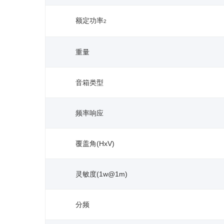
额定功率
2
重量
音箱类型
频率响应
覆盖角(HxV)
灵敏度(1w@1m)
分频