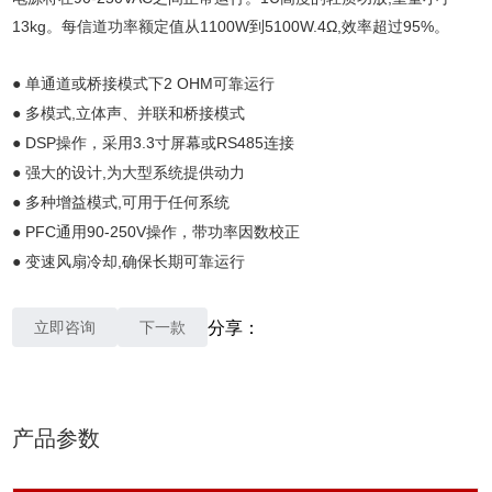
13kg。每信道功率额定值从1100W到5100W.4Ω,效率超过95%。
单通道或桥接模式下2 OHM可靠运行
●
多模式,立体声、并联和桥接模式
●
DSP操作，采用3.3寸屏幕或RS485连接
●
强大的设计,为大型系统提供动力
●
多种增益模式,可用于任何系统
●
PFC通用90-250V操作，带功率因数校正
●
变速风扇冷却,确保长期可靠运行
●
立即咨询
下一款
分享：
产品参数