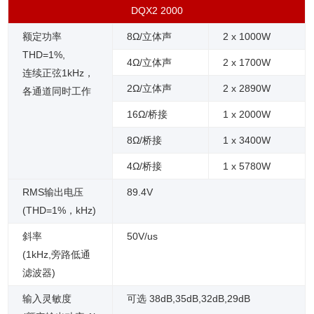
DQX2 2000
额定功率
8Ω/立体声
2 x 1000W
THD=1%,
4Ω/立体声
2 x 1700W
连续正弦1kHz，
2Ω/立体声
2 x 2890W
各通道同时工作
16Ω/桥接
1 x 20
00W
8Ω/桥接
1 x
3400W
4Ω/桥接
1 x
5780W
RMS输出电压
89.4V
(THD=1%，kHz)
斜率
50V/us
(1kHz,旁路低通
滤波器)
输入灵敏度
可选 38dB,35dB,32dB,29dB