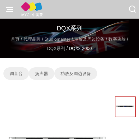
DQX系列
/
/
/
/
/
首页
代理品牌
Studiomaster
功放及周边设备
数字功放
/
DQX系列
DQX2 2000
调音台
扬声器
功放及周边设备