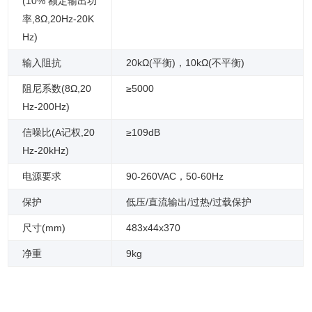
(10% 额定输出功
率,8Ω,20Hz-20K
Hz)
输入阻抗
20kΩ(平衡)，10kΩ(不平衡)
阻尼系数(8Ω,20
≥5000
Hz-200Hz)
信噪比(A记权,20
≥
109dB
Hz-20kHz)
电源要求
90-260VAC，50-60Hz
保护
低压/直流输出/过热/过载保护
尺寸(mm)
483x44x370
净重
9kg