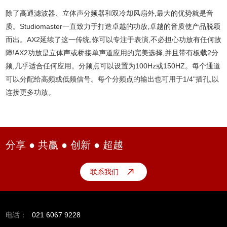
除了高通滤波器、立体声分频器和双冷却风扇外,最大的优势就是音
质。Studiomaster一直致力于打造卓越的功放,卓越的音质使产品脱颖
而出。AX2延续了这一传统,你可以专注于表演,不必担心功放有任何故
障!AX2功放是立体声或桥接单声道应用的完美选择,并且带有板载2分
频,几乎适合任何应用。分频点可以设置为100Hz或150HZ。每个通道
可以分配给高频或低频信号。每个分频点的输出也可用于1/4"插孔,以
连接更多功放。
分享 ● 共赢 ● 创新 ● 超越
联系我们
电话：
021 6067 9228