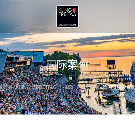
国际案例
用案例
/
KLING & FREITAG（K&F）
/
国际案例
/
德国汉堡易北