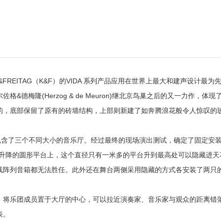
G&FREITAG（K&F）
的VIDA 系列产品应用在世界上最大和建声设计最
&德梅隆(Herzog & de Meuron)继北京鸟巢之后的又一力作
的，底部保留了原有的砖墙结构，上部则新建了如奔腾浪花般令人惊叹的
含了三个不同大小的音乐厅。经过最终的现场演出测试，确定了固定安装系统的
个可升降的圆形平台上，这个直径只有一米多的平台升到最高处可以隐藏进天
阵列音箱都无法胜任。此外还在舞台两侧采用隐藏的方式各安装了两只的VI
将乐团成员置于大厅的中心，可以拉近演奏家、音乐家与观众的距离错落
表。