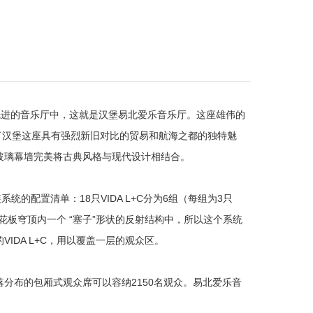
为先进的音乐厅中，这就是汉堡易北爱乐音乐厅。这座雄伟的
，体现了汉堡这座具有强烈新旧对比的贸易和航海之都的独特魅
玻璃幕墙完美将古典风格与现代设计相结合。
配置清单：18只VIDA L+C分为6组（每组为3只
花板穹顶内一个 “塞子”形状的反射结构中，所以这个系统
DA L+C，用以覆盖一层的观众区。
分布的包厢式观众席可以容纳2150名观众。易北爱乐音