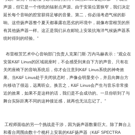
声源，但它是一个传统的辐射点声源。由于安装位置狭窄，我们决定
延长每个音响的腔室获得足够的音量。第二，你必须考虑气候的影
响。这些扬声器整个夏天都暴露在恶劣的环境中，就像布雷根茨的所
有其他扬声器一样。这正是我们从在邮轮上安装抗海洋气候扬声器系
统时得到的经验。”
布雷根茨艺术中心音响部门负责人克莱门斯·万内马赫表示：“观众在
安装K&F Linus的区域就座时，不会感受到来自下方的声音。只有在
关闭座椅下的音响系统后，你才会注意到K&F Linus系统的神奇效
果。当K&F Linus处于关闭状态时，声像会明显变小，并且向舞台方
向移动了很远，远离听众。换言之，K&F Linus会产生与音乐非常接
近的效果，如果不是这样的话，我们是不会成功的。一旦你听到了与
舞台实际距离不同的这种接近感，就再也无法忘记了。”
工程师面临的另一个挑战是干涉，因为扬声器数量巨大。除了舞台上
和看台周围由数十个桅杆上安装的K&F扬声器（K&F SPECTRA