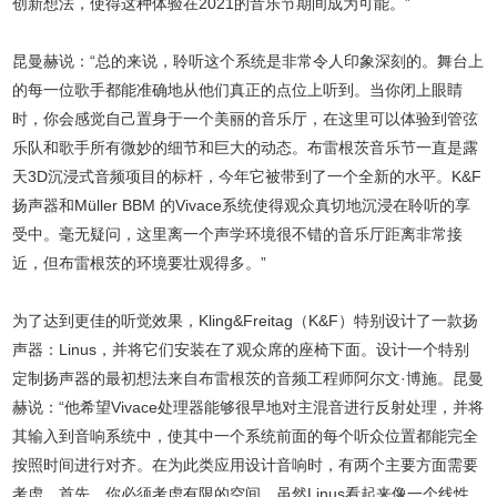
创新想法，使得这种体验在2021的音乐节期间成为可能。”
昆曼赫说：“总的来说，聆听这个系统是非常令人印象深刻的。舞台上
的每一位歌手都能准确地从他们真正的点位上听到。当你闭上眼睛
时，你会感觉自己置身于一个美丽的音乐厅，在这里可以体验到管弦
乐队和歌手所有微妙的细节和巨大的动态。布雷根茨音乐节一直是露
天3D沉浸式音频项目的标杆，今年它被带到了一个全新的水平。K&F
扬声器和Müller BBM 的Vivace系统使得观众真切地沉浸在聆听的享
受中。毫无疑问，这里离一个声学环境很不错的音乐厅距离非常接
近，但布雷根茨的环境要壮观得多。”
为了达到更佳的听觉效果，Kling&Freitag（K&F）特别设计了一款扬
声器：Linus，并将它们安装在了观众席的座椅下面。设计一个特别
定制扬声器的最初想法来自布雷根茨的音频工程师阿尔文·博施。昆曼
赫说：“他希望Vivace处理器能够很早地对主混音进行反射处理，并将
其输入到音响系统中，使其中一个系统前面的每个听众位置都能完全
按照时间进行对齐。在为此类应用设计音响时，有两个主要方面需要
考虑。首先，你必须考虑有限的空间，虽然Linus看起来像一个线性