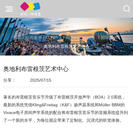
国际案例
/
/
/
/
首页
应用案例
KLING & FREITAG（K&F）
国际案例
奥地利布雷根茨艺术中心
奥地利布雷根茨艺术中心
分享：
2025/07/15
著名的布雷根茨音乐节升级了布雷根茨开放声学（BOA）2.0系统，
最新的系统凭借Kling&Freitag（K&F）扬声器系统和Müller BBM的
Vivace电子房间声学系统的配合将布雷根茨音乐节的音频系统提升到
了一个新的水平，为每位观众带来了定制化、沉浸式的听觉体验。