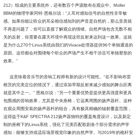
212）组成的主要系统外，还有数百个声源散布在观众中。Müller
BBM的物理学家冈特·恩格尔说：“人耳对感知信号的自然性非常敏
感。如果你能让听众的耳朵相信感知到的声音是自然的，那么音质就
不再是问题了，你可以直接了解观众的情绪。自然声场包含无数不相
关的反射，你需要在露天环境中再现这些反射来达到这一效果。这就
是为什么270个Linus系统由我们的Vivace处理器提供96个单独通道的
原因。这些都会对围绕每个听众的声场产生不相干涉且可单独塑形的
效果。”
这意味着音乐节的音响工程师有新的设计可能性。“在不影响布雷
根茨的完美定位的情况下，通过添加早期反射来减少感知的舞台距离
就是其中之一。” 恩格尔说：“另一个重要优势是提供更高强度和更具
包围感的音响效果，尤其是中央座椅，它远离周围的扬声器杆。这种
在观众周围安装的扬声器杆的组合，具有极其精确的辐射覆盖范围，
这得益于K&F SPECTRA 212扬声器独特的覆盖角度设计，以及新定
制的座椅下的Linus系统，强化了完美匹配歌剧各个部分需求的声学
感知：能够支持或适应场景视觉印象的自然声学。与2019年的桅杆安