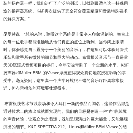
装的扬声器一样，我们进行了广泛的测试，以找到最适合这一特殊用
途的扬声器系统。K&F再次提供了完全符合覆盖精度和音质特殊要求
的解决方案。”
昆曼赫说：“总的来说，聆听这个系统是非常令人印象深刻的。舞台上
的每一位歌手都能准确地从他们真正的点位上听到。当你闭上眼睛
时，你会感觉自己置身于一个美丽的音乐厅，在这里可以体验到管弦
乐队和歌手所有微妙的细节和巨大的动态。布雷根茨音乐节一直是露
天3D沉浸式音频项目的标杆，今年它被带到了一个全新的水平。K&F
扬声器和Müller BBM 的Vivace系统使得观众真切地沉浸在聆听的享
受中。毫无疑问，这里离一个声学环境很不错的音乐厅距离非常接
近，但布雷根茨的环境要壮观得多。”
布雷根茨艺术节以轰动和令人耳目一新的作品而闻名，这些作品都是
通过技术上的杰出成就而实现的。我们的目标是创造一种“声”临其境
的声音体验，让观众为之着迷，既能呈现演出的巨大能量，又能展现
演出的细节。K&F SPECTRA 212、Linus和Müller BBM Vivace的结