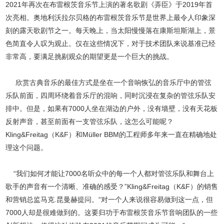
2021年再次在布雷根茨音乐节上演的著名歌剧《弄臣》于2019年首
次亮相。奥地利沃拉尔贝格的布雷根茨音乐节是世界上最令人印象深
刻的露天歌剧节之一。每天晚上，当太阳慢慢落在康斯坦斯湖上，景
色简直令人叹为观止。仅在这些情况下，对于技术团队来说基准已经
非常高，要满足挑剔观众的期望更是一个巨大的挑战。
欣赏古典音乐的最佳方式是坐在一个音响恢弘的音乐厅中的管弦
乐队前面，四周环绕着音乐厅的混响，同时沉浸在复杂的管弦乐队安
排中。但是，如果有7000人坐在湖边的户外，没有墙壁，没有天花板
反射声音，甚至前面有一支管弦乐队，这怎么可能呢？
Kling&Freitag（K&F）和Müller BBM的工程师多年来一直在精确地处
理这个问题。
“我们如何才能让7000名听众中的每一个人都对管弦乐队和舞台上
歌手的声音有一个清晰、准确的感受？”Kling&Freitag（K&F）的销售
和营销总监马克.昆曼赫提问。“对一个人来说很容易做到这一点，但
7000人却是很难做到的。这要归功于布雷根茨音乐节音响团队的一些