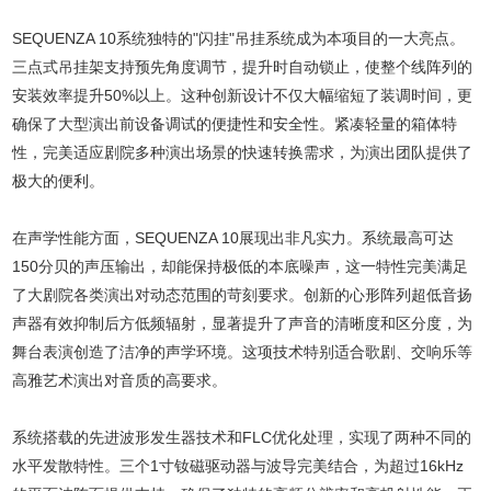
SEQUENZA 10系统独特的"闪挂"吊挂系统成为本项目的一大亮点。
三点式吊挂架支持预先角度调节，提升时自动锁止，使整个线阵列的
安装效率提升50%以上。这种创新设计不仅大幅缩短了装调时间，更
确保了大型演出前设备调试的便捷性和安全性。紧凑轻量的箱体特
性，完美适应剧院多种演出场景的快速转换需求，为演出团队提供了
极大的便利。
在声学性能方面，SEQUENZA 10展现出非凡实力。系统最高可达
150分贝的声压输出，却能保持极低的本底噪声，这一特性完美满足
了大剧院各类演出对动态范围的苛刻要求。创新的心形阵列超低音扬
声器有效抑制后方低频辐射，显著提升了声音的清晰度和区分度，为
舞台表演创造了洁净的声学环境。这项技术特别适合歌剧、交响乐等
高雅艺术演出对音质的高要求。
系统搭载的先进波形发生器技术和FLC优化处理，实现了两种不同的
水平发散特性。三个1寸钕磁驱动器与波导完美结合，为超过16kHz