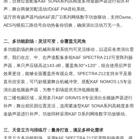
用，台唇位置配备K&F SONA系列高精度多用途扬声器进行前区补
声，舞台两侧另配流动式K&F PIA音柱系统。
该厅所有扬声器均由K&F原厂D系列网络数字功放驱动，支持Dante、
AES与模拟三路信号自动热备份切换，确保演出活动万无一失。
二、多功能剧场：灵活可变，全覆盖无死角
多功能剧场的舞台机械和座椅系统均可灵活移动，以适应各类演出需
求。我们在左、中、右声道配备多组K&F SPECTRA 212可变阵列扬
声器，单只声压级高达143 dB，覆盖角30°×120°，组合使用后声音
效果更佳，能够全面覆盖所有观众席。SPECTRA 212支持水平及垂
直吊挂安装，可巧妙规避舞台机械冲突。搭配K&F NOMOS LS专业
演出超低频扬声器，为整个剧场提供充沛低频能量。
在二楼包厢区域，采用多只K&F GRAVIS 8专业演出全频扬声器进行
补声；舞台前区因位置灵活，选用紧凑型K&F SONA系列高精度多用
途扬声器进行补声。功放同样采用K&F D系列网络数字功放驱动。
三、天音立方与排练厅：量身打造，满足多样化需求
天音立方多功能剧场，采用K&F SPECTRA 212可变阵列扬声器，搭