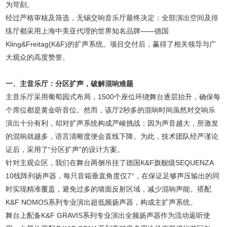
为苛刻。
经过严格审核及筛选，无锡交响音乐厅最终决定：全部演出空间及排
练厅都采用上海中美亚代理的世界知名品牌——德国
Kling&Freitag(K&F)的扩声系统。项目交付后，赢得了相关领导与广
大观众的高度赞誉。
一、主音乐厅：分区扩声，破解混响难题
主音乐厅采用葡萄园式布局，1500个座位环绕舞台逐层抬升，确保每
个席位都是黄金听音位。然而，该厅2秒多的混响时间虽然对交响乐
演出十分有利，却对扩声系统构成严峻挑战：因为声音越大，所激发
的混响就越多，语言清晰度便会直线下降。为此，技术团队经严谨论
证后，采用了“分区扩声”的设计方案。
针对主观众区，我们在舞台两侧吊挂了德国K&F旗舰级SEQUENZA
10线阵列扬声器，每只音箱垂直角度仅7°，在保证足够声压输出的同
时实现精准覆盖，避免过多的墙面反射区域，减少混响声能。搭配
K&F NOMOS系列专业演出超低频扬声器，构成主扩声系统。
舞台上配备K&F GRAVIS系列专业演出全频扬声器作为流动返听使