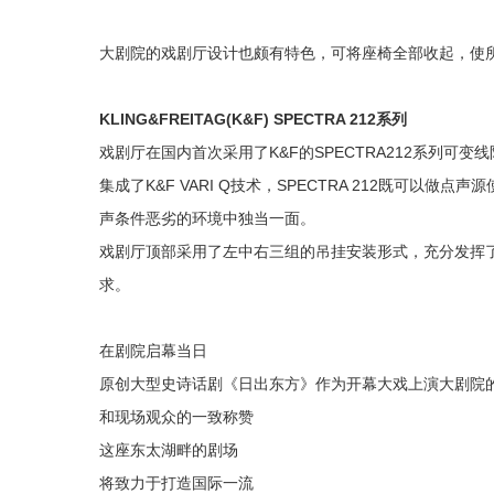
大剧院的戏剧厅设计也颇有特色，
可将座椅全部收起，
使
KLING&FREITAG(K&F)
SPECTRA 212系列
戏剧厅在国内首次采用了K&F的SPECTRA212系列可
集成了K&F VARI Q技术，SPECTRA 212既可以做点
声源
声条件恶劣的环境中独当一面。
戏剧厅顶部采用了左中右三组的吊挂安装形式，充分发挥了S
求。
在剧院启幕当日
原创大型史诗话剧《日出东方》作为开幕大戏上演大剧院
和现场观众的一致称赞
这座东太湖畔的剧场
将致力于打造国际一流