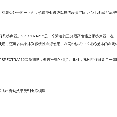
所有观众处于同一平面，
形成类似传统戏剧的表演空间，
也可以满足“沉浸
变线阵列扬声器。SPECTRA212是一个紧凑的三分频高性能全频扬声器
使用，还可以集束排列做线性声源使用。在两种模式中的堪称范本的声场
PECTRA212音质细腻，覆盖准确的特点。此外，戏剧厅还准备了一套L
的杰出音响效果受到出席领导