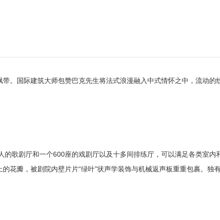
飘带。国际建筑大师包赞巴克先生将法式浪漫融入中式情怀之中，流动的
0人的歌剧厅和一个600座的戏剧厅以及十多间排练厅，
可以满足各类室内
的花瓣，被剧院内壁片片“绿叶”状声学装饰与机械返声板重重包裹。
独