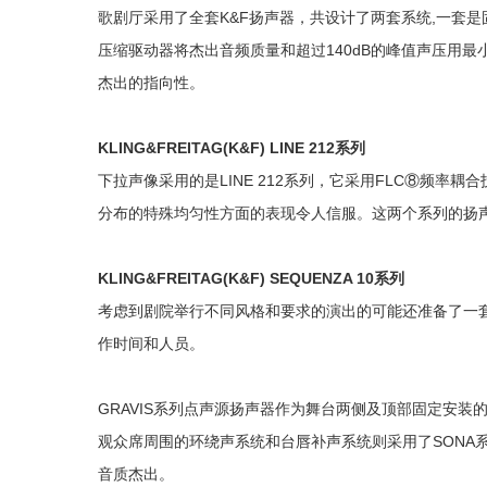
歌剧厅采用了全套K&F扬声器，共设计了两套系统,一套是
压缩驱动器将杰出音频质量和超过140dB的峰值声压用
杰出的指向性。
KLING&FREITAG(K&F)
LINE 212系列
下拉声像采用的是LINE 212系列，它采用FLC⑧频率
分布的特殊均匀性方面的表现令人信服。这两个系列的扬声器
KLING&FREITAG(K&F)
SEQUENZA 10系列
考虑到剧院举行不同风格和要求的演出的可能还准备了一套流
作时间和人员。
GRAVIS系列点声源扬声器作为舞台两侧及顶部固定安装
观众席周围的环绕声系
统和台唇补声系统则采
用了SONA
音质杰出。