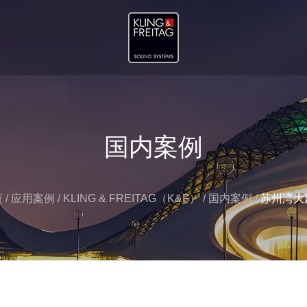
国内案例
页
/
应用案例
/
KLING & FREITAG（K&F）
/
国内案例
/
苏州湾大