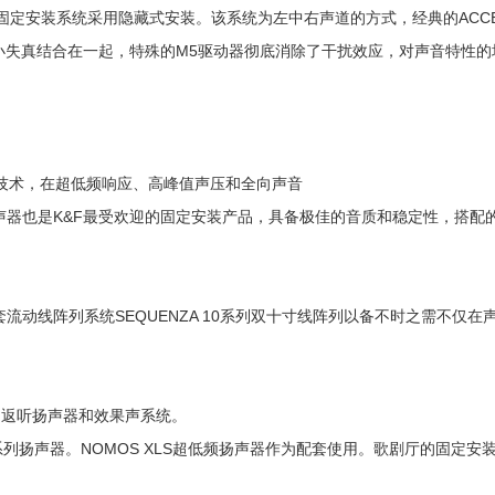
固定安装系统采用隐藏式安装。该系统为左中右声道的方式，经典的ACCE
最小失真结合在一起，特殊的M5驱动器彻底消除了干扰效应，对声音特性
耦合技术，在超低频响应、高峰值声压和全向声音
也是K&F最受欢迎的固定安装产品，具备极佳的音质和稳定性，搭配的超
动线阵列系统SEQUENZA 10系列双十寸线阵列以备不时之需不仅在
的返听扬声器和效果声系统。
系列扬声器。
NOMOS XLS超低频扬声器作为配套使用。
歌剧厅的固定安