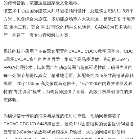
的传奇音质，赋能这座国家级文化地标。
该艺术中心由国际建筑大师马岩松领衔设计，总建筑面积约11.8万平
方米，包含综合大剧院、多功能剧场等六大功能区，是浙江省“千项万
亿”重大工程、契合“两山”理念的精神文化地标。CADAC为其多功能
厅，构建了一套专业音频解决方案。
系统的核心采用了主备双套配置的CADAC CDC 6数字调音台。CDC
6秉承CADAC多年的声音哲学，集成了高品质话放、先进的DSP与
FPGA处理技术，以其宽广的动态范围与超低延迟性能，确保声音的
每一处细节都得以真实、精准地还原。其配备的23.5英寸高清液晶触
摸屏、20个100mm高灵敏度马达推子、16台立体声内置效果器及独
特的“专注调音”模式，为调音师提供了直觉、高效且极具创造性的操
控体验。
为确保信号传输的纯净与系统的绝对可靠性，现场同步部署了
CADAC CDC I/O 6448舞台盒。这款11U固定结构的设备提供64路备
受赞誉的Cadac话放与48路模拟XLR输出，大型的网络可以使用